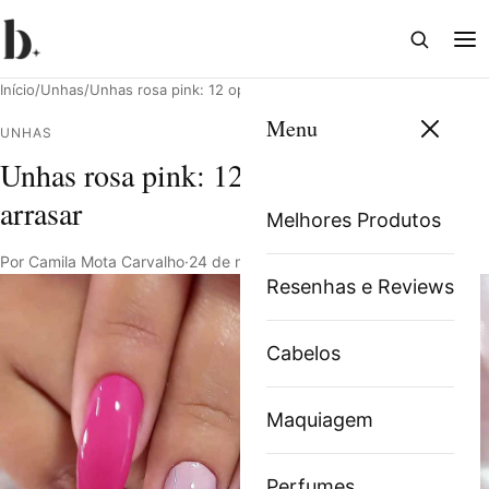
Abrir
Abri
busca
me
Início
/
Unhas
/
Unhas rosa pink: 12 opções para você arrasar
Menu
UNHAS
Unhas rosa pink: 12 opções para você
Pesquisar
arrasar
Melhores Produtos
Por Camila Mota Carvalho
·
24 de março de 2022
·
3 min de leitura
Resenhas e Reviews
Cabelos
Maquiagem
Perfumes