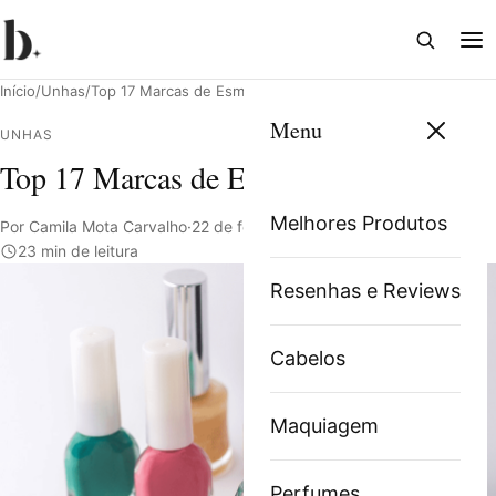
Abrir
Abri
busca
me
Início
/
Unhas
/
Top 17 Marcas de Esmalte em 2025
Menu
UNHAS
Top 17 Marcas de Esmalte em 2025
Pesquisar
Melhores Produtos
Por Camila Mota Carvalho
·
22 de fevereiro de 2024
·
23 min de leitura
Resenhas e Reviews
Cabelos
Maquiagem
Perfumes