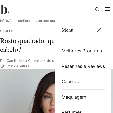
Abrir
Abri
busca
me
Início
/
Cabelos
/
Rosto quadrado: qual o melhor corte de cabelo?
Menu
CABELOS
Rosto quadrado: qual o melhor corte de
Pesquisar
cabelo?
Melhores Produtos
Por Camila Mota Carvalho
·
4 de dezembro de 2021
·
Resenhas e Reviews
3 min de leitura
Cabelos
Maquiagem
Perfumes