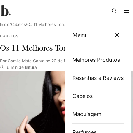
Abrir
Abri
busca
me
Início
/
Cabelos
/
Os 11 Melhores Tonalizantes de 2025
Menu
CABELOS
Os 11 Melhores Tonalizantes de 2025
Pesquisar
Melhores Produtos
Por Camila Mota Carvalho
·
20 de fevereiro de 2024
·
16 min de leitura
Resenhas e Reviews
Cabelos
Maquiagem
Perfumes