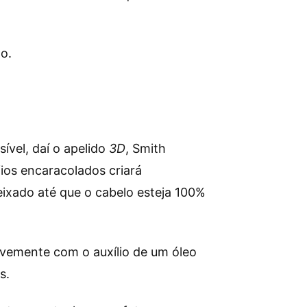
o.
ível, daí o apelido
3D
, Smith
fios encaracolados criará
eixado até que o cabelo esteja 100%
vemente com o auxílio de um óleo
os.