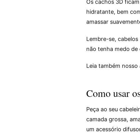
Os cachos 3D ficam 
hidratante, bem com
amassar suavemente
Lembre-se, cabelos 
não tenha medo de c
Leia também nosso 
Como usar os
Peça ao seu cabelei
camada grossa, amas
um acessório difuso