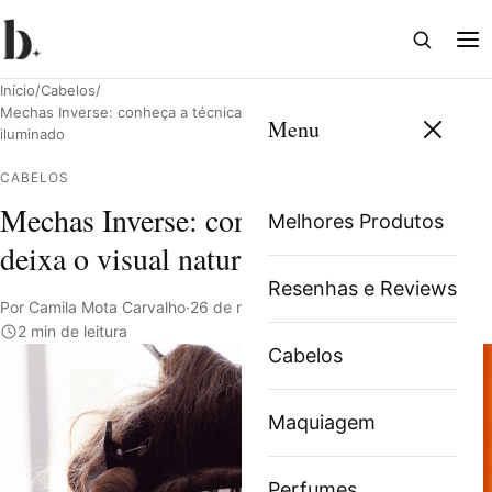
Abrir
Abri
busca
me
Início
/
Cabelos
/
Mechas Inverse: conheça a técnica que deixa o visual natural e
Menu
iluminado
CABELOS
Pesquisar
Mechas Inverse: conheça a técnica que
Melhores Produtos
deixa o visual natural e iluminado
Resenhas e Reviews
Por Camila Mota Carvalho
·
26 de novembro de 2021
·
2 min de leitura
Cabelos
Maquiagem
Perfumes