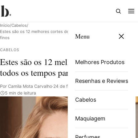
Abrir
Abri
busca
me
Início
/
Cabelos
/
Estes são os 12 melhores cortes de todos os tempos para cabelos
Menu
finos
CABELOS
Pesquisar
Estes são os 12 melhores cortes de
Melhores Produtos
todos os tempos para cabelos finos
Resenhas e Reviews
Por Camila Mota Carvalho
·
24 de fevereiro de 2022
·
5 min de leitura
Cabelos
Maquiagem
Perfumes