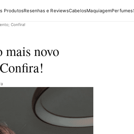
s Produtos
Resenhas e Reviews
Cabelos
Maquiagem
Perfumes
nto; Confira!
o mais novo
Confira!
ra