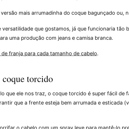
 versão mais arrumadinha do coque bagunçado ou, na
e versatilidade que gostamos, já que funcionaria tão
para uma produção com jeans e camisa branca.
s de franja para cada tamanho de cabelo
.
 coque torcido
lo que ele nos traz, o coque torcido é super fácil de 
antir que a frente esteja bem arrumada e esticada (v
 borrifar o cabelo com um spray leve para mantê-lo p