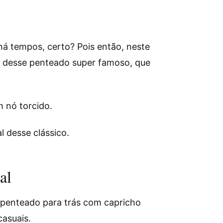
á tempos, certo? Pois então, neste
te desse penteado super famoso, que
m nó torcido.
l desse clássico.
al
 penteado para trás com capricho
casuais.