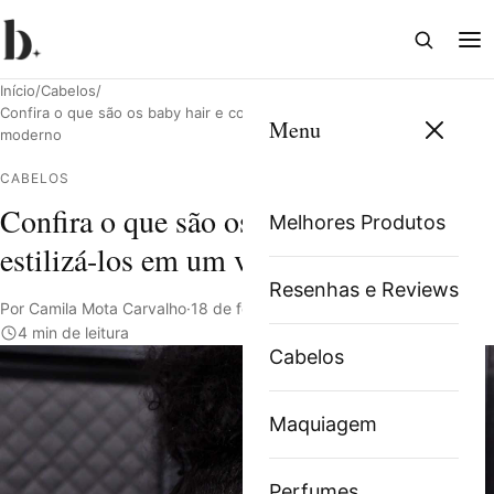
Abrir
Abri
busca
me
Início
/
Cabelos
/
Confira o que são os baby hair e como estilizá-los em um visual
Menu
moderno
CABELOS
Pesquisar
Confira o que são os baby hair e como
Melhores Produtos
estilizá-los em um visual moderno
Resenhas e Reviews
Por Camila Mota Carvalho
·
18 de fevereiro de 2022
·
4 min de leitura
Cabelos
Maquiagem
Perfumes