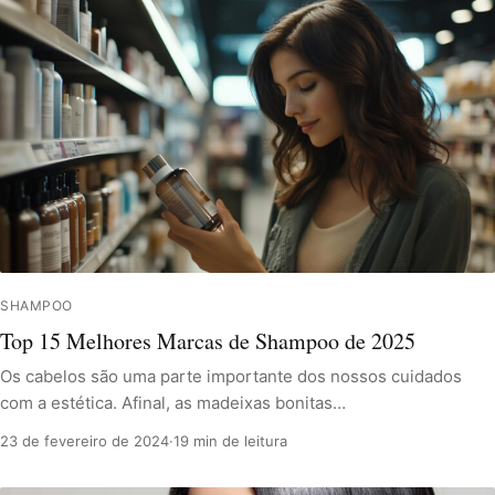
SHAMPOO
Top 15 Melhores Marcas de Shampoo de 2025
Os cabelos são uma parte importante dos nossos cuidados
com a estética. Afinal, as madeixas bonitas…
23 de fevereiro de 2024
·
19 min de leitura