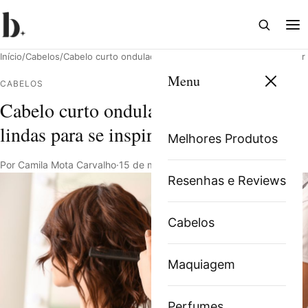
Abrir
Abri
busca
me
Início
/
Cabelos
/
Cabelo curto ondulado: 11 opções lindas para se inspirar
Menu
CABELOS
Cabelo curto ondulado: 11 opções
Pesquisar
lindas para se inspirar
Melhores Produtos
Por Camila Mota Carvalho
·
15 de março de 2022
·
6 min de leitura
Resenhas e Reviews
Cabelos
Maquiagem
Perfumes