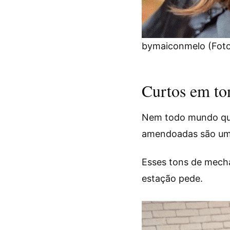
bymaiconmelo (Foto
Curtos em ton
Nem todo mundo que 
amendoadas são uma
Esses tons de mecha
estação pede.