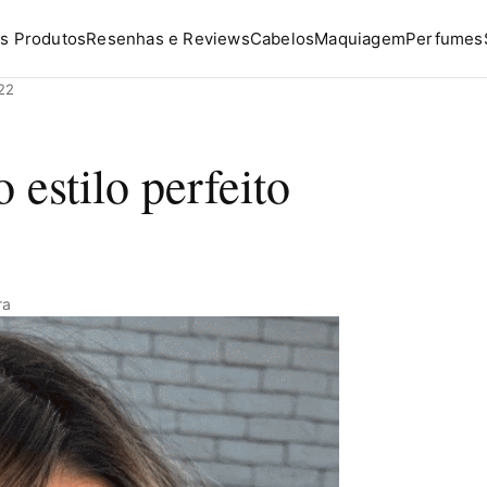
s Produtos
Resenhas e Reviews
Cabelos
Maquiagem
Perfumes
022
 estilo perfeito
ra