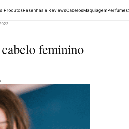
s Produtos
Resenhas e Reviews
Cabelos
Maquiagem
Perfumes
 2022
e cabelo feminino
a