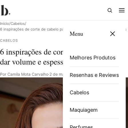
Abrir
Abri
busca
me
Início
/
Cabelos
/
6 inspirações de corte de cabelo para dar volume e espessura aos fios
Menu
CABELOS
6 inspirações de corte de cabelo para
Pesquisar
Melhores Produtos
dar volume e espessura aos fios
Por Camila Mota Carvalho
·
2 de março de 2022
·
3 min de leitura
Resenhas e Reviews
Cabelos
Maquiagem
Perfumes