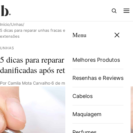
Abrir
Abri
busca
me
Início
/
Unhas
/
5 dicas para reparar unhas fracas e danificadas após retirar as
Menu
extensões
UNHAS
Pesquisar
5 dicas para reparar unhas fracas e
Melhores Produtos
danificadas após retirar as extensões
Resenhas e Reviews
Por Camila Mota Carvalho
·
6 de março de 2022
·
3 min de leitura
Cabelos
Maquiagem
Perfumes