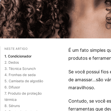
NESTE ARTIGO
É um fato simples 
1. Condicionador
produtos e ferramen
2. Dedos
3. Técnica Scrunch
Se você possui fios
4. Fronhas de seda
de amassar…são vári
5. Camiseta de algodão
maravilhoso.
6. Difusor
7. Produto de proteção
térmica
Contudo, se você es
8. Séruns
ferramentas que dev