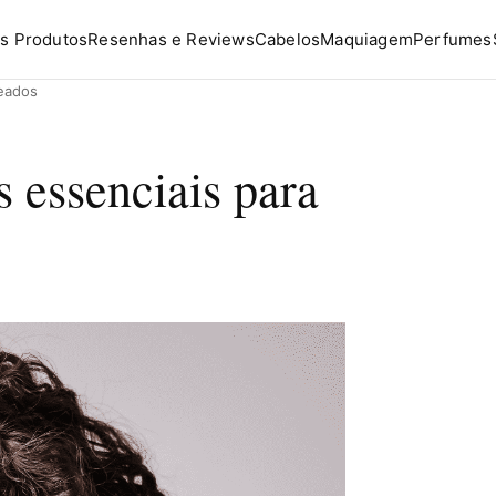
s Produtos
Resenhas e Reviews
Cabelos
Maquiagem
Perfumes
heados
s essenciais para