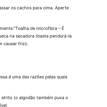
ssar os cachos para cima. Aperte
mente.”Toalha de microfibra – É
 seca na secadora (basta pendurá-la
m causar frizz.
essa é uma das razões pelas quais
 o atrito (o algodão também puxa o
vel.