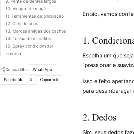
9. Pente de dentes largos
10. Vinagre de maçã
Então, vamos confer
11. Ferramentas de ondulação
12. Óleo de coco
13. Marcas amigas dos cachos
1. Condicion
14. Toalha de microfibra
15. Spray condicionador
leave-in
Escolha um que seja
“pressionar e suaviz
Compartilhar
WhatsApp
Facebook
X
Copiar link
Isso é feito aperta
para desembaraçar a
2. Dedos
Sim, seus dedos faz