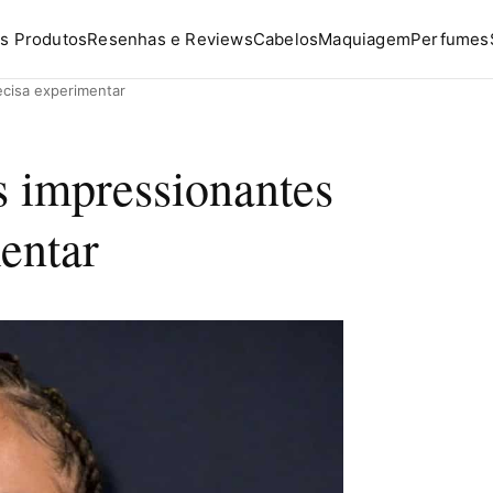
s Produtos
Resenhas e Reviews
Cabelos
Maquiagem
Perfumes
cisa experimentar
s impressionantes
entar