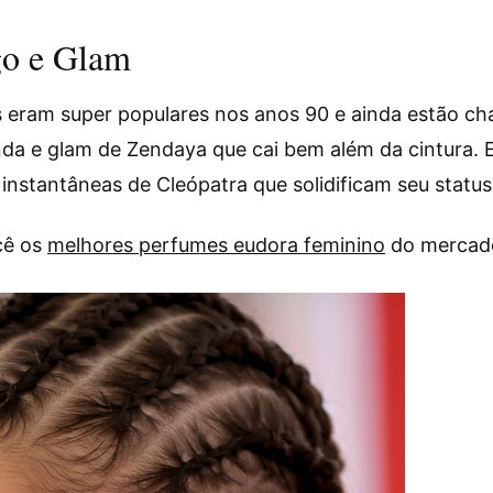
go e Glam
s eram super populares nos anos 90 e ainda estão c
inda e glam de Zendaya que cai bem além da cintura.
 instantâneas de Cleópatra que solidificam seu statu
cê os
melhores perfumes eudora feminino
do mercad