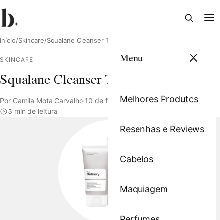
Abrir
Abri
busca
me
Início
/
Skincare
/
Squalane Cleanser The Ordinary
Menu
SKINCARE
Squalane Cleanser The Ordinary
Pesquisar
Melhores Produtos
Por Camila Mota Carvalho
·
10 de fevereiro de 2025
·
3 min de leitura
Resenhas e Reviews
Cabelos
Maquiagem
Perfumes