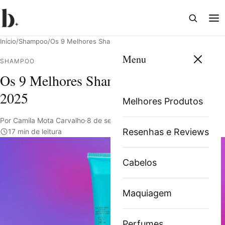
Abrir
Abri
busca
me
Início
/
Shampoo
/
Os 9 Melhores Shampoos sem sal de 2025
Menu
SHAMPOO
Os 9 Melhores Shampoos sem sal de
Pesquisar
2025
Melhores Produtos
Por Camila Mota Carvalho
·
8 de setembro de 2023
·
Resenhas e Reviews
17 min de leitura
Cabelos
Maquiagem
Perfumes