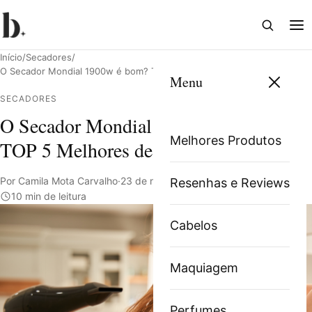
Abrir
Abri
busca
me
Início
/
Secadores
/
O Secador Mondial 1900w é bom? TOP 5 Melhores de 2025
Menu
SECADORES
O Secador Mondial 1900w é bom?
Pesquisar
Melhores Produtos
TOP 5 Melhores de 2025
Por Camila Mota Carvalho
·
23 de novembro de 2023
·
Resenhas e Reviews
10 min de leitura
Cabelos
Maquiagem
Perfumes