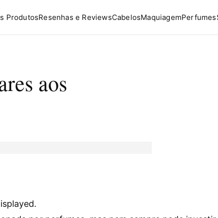
s Produtos
Resenhas e Reviews
Cabelos
Maquiagem
Perfumes
ares aos
isplayed.