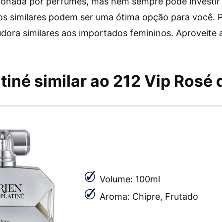
xonada por perfumes, mas nem sempre pode investi
 os similares podem ser uma ótima opção para você. P
ora similares aos importados femininos. Aproveite a l
tiné similar ao 212 Vip Rosé 
Volume: 100ml
Aroma: Chipre, Frutado