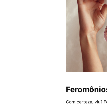
Feromônios
Com certeza, viu? F