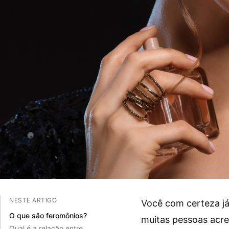
NESTE ARTIGO
Você com certeza já
O que são feromônios?
muitas pessoas acre
Qual é a relação entre