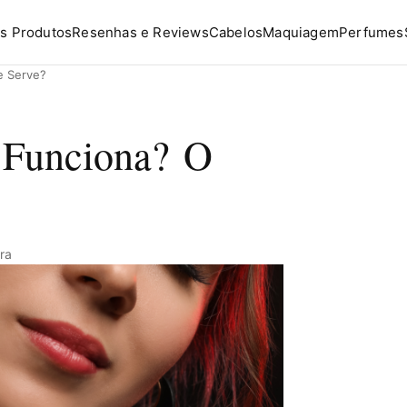
s Produtos
Resenhas e Reviews
Cabelos
Maquiagem
Perfumes
e Serve?
 Funciona? O
ura