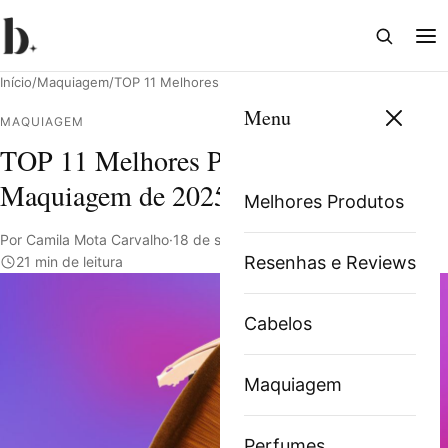
Abrir
Abri
busca
me
Início
/
Maquiagem
/
TOP 11 Melhores Pincéis de Maquiagem de 2025
Menu
MAQUIAGEM
TOP 11 Melhores Pincéis de
Pesquisar
Maquiagem de 2025
Melhores Produtos
Por Camila Mota Carvalho
·
18 de setembro de 2023
·
Resenhas e Reviews
21 min de leitura
Cabelos
Maquiagem
Perfumes