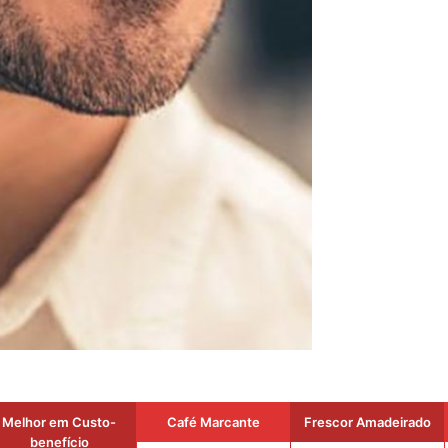
Melhor em Custo-
Café Marcante
Frescor Amadeirado
benefício