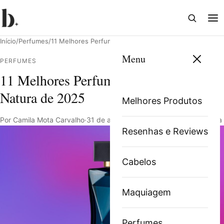
Abrir
Abri
busca
me
Início
/
Perfumes
/
11 Melhores Perfumes Femininos da Natura de 2025
Menu
PERFUMES
11 Melhores Perfumes Femininos da
Pesquisar
Natura de 2025
Melhores Produtos
Por Camila Mota Carvalho
·
31 de agosto de 2023
·
11 min de leitura
Resenhas e Reviews
Cabelos
Maquiagem
Perfumes