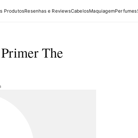
s Produtos
Resenhas e Reviews
Cabelos
Maquiagem
Perfumes
 Primer The
a