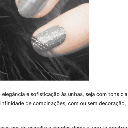
 elegância e sofisticação às unhas, seja com tons cl
ma infinidade de combinações, com ou sem decoração
essa cor de esmalte e simples demais, vou te mostra