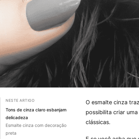
NESTE ARTIGO
O esmalte cinza traz
Tons de cinza claro esbanjam
possibilita criar u
delicadeza
clássicas.
Esmalte cinza com decoração
preta
E se você acha que 