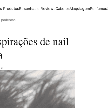
s Produtos
Resenhas e Reviews
Cabelos
Maquiagem
Perfumes
or poderosa
spirações de nail
a
ra