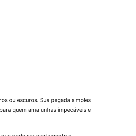
aros ou escuros. Sua pegada simples
, para quem ama unhas impecáveis e
r que pode ser exatamente o