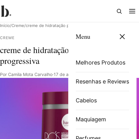
Abrir
Abri
busca
me
Início
/
Creme
/
creme de hidratação para cabelos com progressiva
Menu
CREME
creme de hidratação para cabelos com
Pesquisar
progressiva
Melhores Produtos
Por Camila Mota Carvalho
·
17 de abril de 2023
·
13 min de leitura
Resenhas e Reviews
Cabelos
Maquiagem
Perfumes