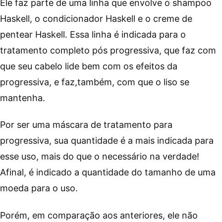
Por ser uma máscara de tratamento para
progressiva, sua quantidade é a mais indicada para
esse uso, mais do que o necessário na verdade!
Afinal, é indicado a quantidade do tamanho de uma
moeda para o uso.
Porém, em comparação aos anteriores, ele não
possui um custo benefício significativo, ficando em
desvantagem na lista, menos em relação ao Stephen
Knoll.
Esse creme acentua o cabelo, deixando o cabelo
sem frizz e nada assanhado. Ele é concentrado em
pH 3 O valor de pH indica quão básica, neutra ou
ácida é a substância.