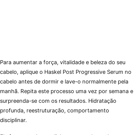
cabelo, aplique o Haskel Post Progressive Serum no
cabelo antes de dormir e lave-o normalmente pela
manhã. Repita este processo uma vez por semana e
surpreenda-se com os resultados. Hidratação
profunda, reestruturação, comportamento
disciplinar.
Ele faz parte de uma linha que envolve o shampoo
Haskell, o condicionador Haskell e o creme de
pentear Haskell. Essa linha é indicada para o
tratamento completo pós progressiva, que faz com
que seu cabelo lide bem com os efeitos da
progressiva, e faz,também, com que o liso se
mantenha.