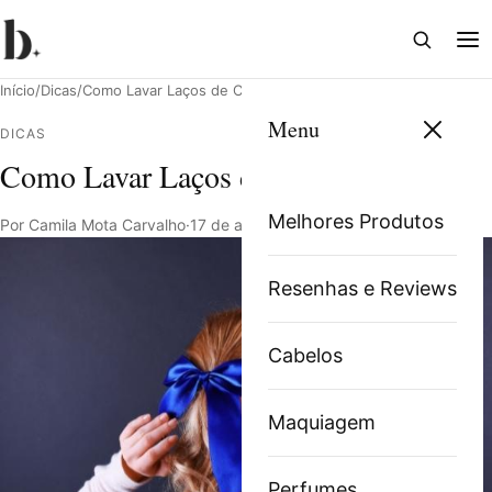
Abrir
Abri
busca
me
Início
/
Dicas
/
Como Lavar Laços de Cabelo
Menu
DICAS
Como Lavar Laços de Cabelo
Pesquisar
Melhores Produtos
Por Camila Mota Carvalho
·
17 de abril de 2023
·
4 min de leitura
Resenhas e Reviews
Cabelos
Maquiagem
Perfumes