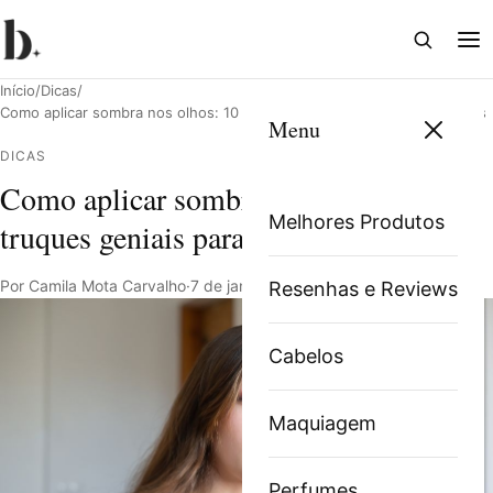
Abrir
Abri
busca
me
Início
/
Dicas
/
Como aplicar sombra nos olhos: 10 truques geniais para não errar mais
Menu
DICAS
Como aplicar sombra nos olhos: 10
Pesquisar
Melhores Produtos
truques geniais para não errar mais
Por Camila Mota Carvalho
·
7 de janeiro de 2022
·
7 min de leitura
Resenhas e Reviews
Cabelos
Maquiagem
Perfumes