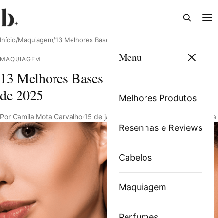
Abrir
Abri
busca
me
Início
/
Maquiagem
/
13 Melhores Bases de Alta Cobertura de 2025
Menu
MAQUIAGEM
13 Melhores Bases de Alta Cobertura
Pesquisar
de 2025
Melhores Produtos
Por Camila Mota Carvalho
·
15 de janeiro de 2024
·
19 min de leitura
Resenhas e Reviews
Cabelos
Maquiagem
Perfumes