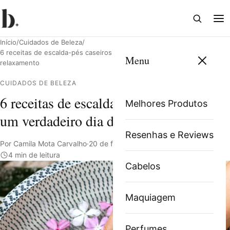
Abrir
Abri
busca
me
Início
/
Cuidados de Beleza
/
6 receitas de escalda-pés caseiros para um verdadeiro dia de
Menu
relaxamento
CUIDADOS DE BELEZA
Pesquisar
6 receitas de escalda-pés caseiros para
Melhores Produtos
um verdadeiro dia de relaxamento
Resenhas e Reviews
Por Camila Mota Carvalho
·
20 de fevereiro de 2022
·
4 min de leitura
Cabelos
Maquiagem
Perfumes