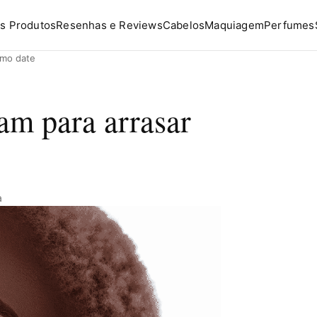
s Produtos
Resenhas e Reviews
Cabelos
Maquiagem
Perfumes
imo date
am para arrasar
a