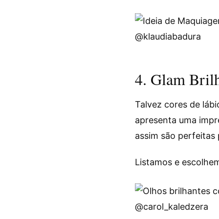
@klaudiabadura
4. Glam Bril
Talvez cores de láb
apresenta uma impre
assim são perfeitas
Listamos e escolhe
@carol_kaledzera